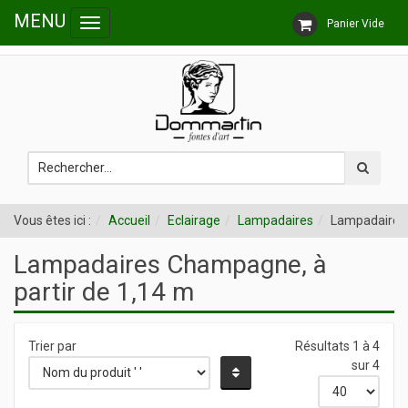
MENU
Panier Vide
Toggle
Follow us
navigation
Vous êtes ici :
Accueil
Eclairage
Lampadaires
Lampadaire
Lampadaires Champagne, à
partir de 1,14 m
Trier par
Résultats 1 à 4
sur 4