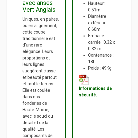
avec anses
Hauteur:
Vert Anglais
0.51m.
Diamètre
Uniques, en paires,
extérieur :
ou en alignement,
0.60m
cette coupe
Embase
traditionnelle est
carrée : 0.32 x
d'une rare
0.32 m.
élégance. Leurs
Contenance :
proportions et
18L.
leurs lignes
Poids : 49Kg
suggèrent classe
et beauté partout
et tout le temps.
Informations de
Elle est coulée
sécurité.
dans nos
fonderies de
Haute-Marne,
avec le souci du
détail et de la
qualité. Les
composants de